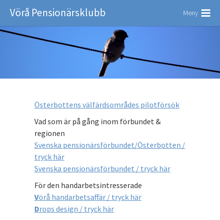
Vörå Pensionärsklubb
Meny
Österbottens välfärdsområdes pilotförsök
Vad som är på gång inom förbundet &
regionen
Svenska pensionärsförbundet/Österbotten /
tryck här
Svenska pensionärsförbundet / tryck här
För den handarbetsintresserade
V
örå handarbetsaffär / tryck här
D
rops design / tryck här