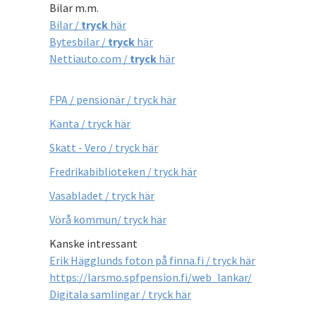
Bilar m.m.
Bilar /
tryck
här
Bytesbilar /
tryck
här
Nettiauto.com /
tryck
här
FPA / pensionär / tryck här
Kanta / tryck här
Skatt - Vero / tryck här
Fredrikabiblioteken / tryck här
Vasabladet / tryck här
Vörå kommun/ tryck här
Kanske intressant
Erik Hägglunds foton på finna.fi / tryck här
https://larsmo.spfpension.fi/web_lankar/
Digitala samlingar / tryck här