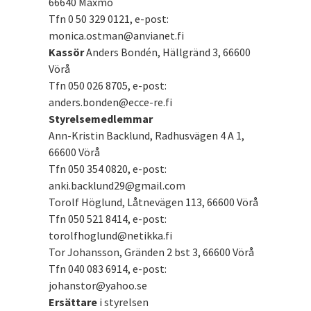
66640 Maxmo
Tfn 0 50 329 0121, e-post:
monica.ostman@anvianet.fi
Kassör
Anders Bondén, Hällgränd 3, 66600
Vörå
Tfn 050 026 8705, e-post:
anders.bonden@ecce-re.fi
Styrelsemedlemmar
Ann-Kristin Backlund, Radhusvägen 4 A 1,
66600 Vörå
Tfn 050 354 0820, e-post:
anki.backlund29@gmail.com
Torolf Höglund, Låtnevägen 113, 66600 Vörå
Tfn 050 521 8414, e-post:
torolfhoglund@netikka.fi
Tor Johansson, Gränden 2 bst 3, 66600 Vörå
Tfn 040 083 6914, e-post:
johanstor@yahoo.se
Ersättare
i styrelsen