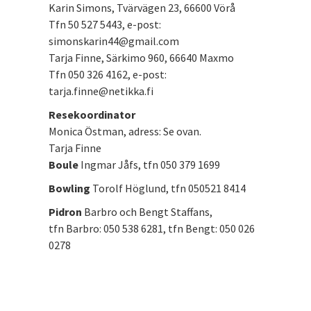
Karin Simons, Tvärvägen 23, 66600 Vörå
Tfn 50 527 5443, e-post:
simonskarin44@gmail.com
Tarja Finne, Särkimo 960, 66640 Maxmo
Tfn 050 326 4162, e-post:
tarja.finne@netikka.fi
Resekoordinator
Monica Östman, adress: Se ovan.
Tarja Finne
Boule
Ingmar Jåfs, tfn 050 379 1699
Bowling
Torolf Höglund, tfn 050521 8414
Pidron
Barbro och Bengt Staffans,
tfn Barbro: 050 538 6281, tfn Bengt: 050 026
0278