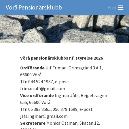
Vörå Pensionärsklubb
Meny
Vörå pensionärsklubbs r.f. styrelse 2026
Ordförande
Ulf Friman, Grimsgränd 3 A 1,
66600 Vörå,
Tfn 044 524 1987, e-post:
friman.ulf@gmail.com
Vice ordförande
Ingmar Jåfs, Rejpeltvägen
655, 66600 Vörå
Tfn 06 383 8585, 050 379 1699, e-post:
jafs.ingmar@gmail.com
Sekreterare
Monica Östman, Skatan 12,