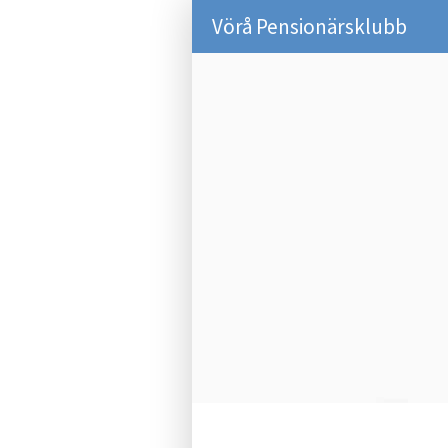
Vörå Pensionärsklubb