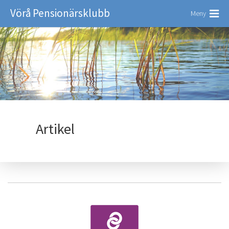
Vörå Pensionärsklubb
Meny
Artikel