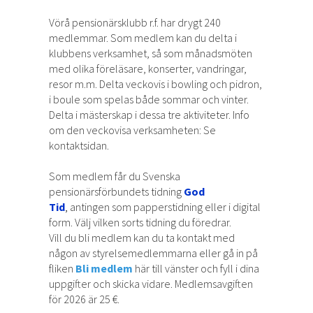
Vörå pensionärsklubb r.f. har drygt 240
medlemmar. Som medlem kan du delta i
klubbens verksamhet, så som månadsmöten
med olika föreläsare, konserter, vandringar,
resor m.m. Delta veckovis i bowling och pidron,
i boule som spelas både sommar och vinter.
Delta i mästerskap i dessa tre aktiviteter. Info
om den veckovisa verksamheten: Se
kontaktsidan.
Som medlem får du Svenska
pensionärsförbundets tidning
God
Tid
,
antingen som papperstidning eller i digital
form. Välj vilken sorts tidning du föredrar.
Vill du bli medlem kan du ta kontakt med
någon av styrelsemedlemmarna eller gå in på
fliken
Bli medlem
här till vänster och fyll i dina
uppgifter och skicka vidare. Medlemsavgiften
för 2026 är 25 €.